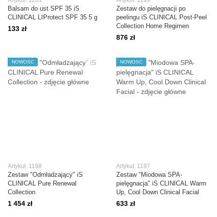
Artykuł: 1201
Artykuł: 1199
Balsam do ust SPF 35 iS
Zestaw do pielęgnacji po
CLINICAL LIProtect SPF 35 5 g
peelingu iS CLINICAL Post-Peel
Collection Home Regimen
133 zł
876 zł
NOWOŚĆ
NOWOŚĆ
Artykuł: 1198
Artykuł: 1197
Zestaw "Odmładzający" iS
Zestaw "Miodowa SPA-
CLINICAL Pure Renewal
pielęgnacja" iS CLINICAL Warm
Collection
Up, Cool Down Clinical Facial
1 454 zł
633 zł