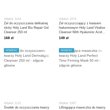
Artykuł: 1104
Artykuł: 1074
Żel do oczyszczania delikatnej
Żel oczyszczający z kwasem
skóry Holy Land Bio Repair Gel
hialuronowym Holy Land Vitalise
Cleanser 250 ml
Cleanser With Hyaluronic Acid
250 ml
168 zł
149 zł
NOWOŚĆ
NOWOŚĆ
Artykuł: 1131
Artykuł: 1087
Środek do oczyszczania twarzy
Liftingująca maseczka do twarzy