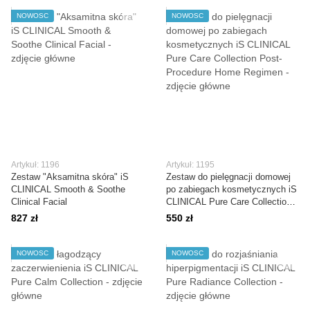
NOWOŚĆ
NOWOŚĆ
Artykuł: 1196
Artykuł: 1195
Zestaw "Aksamitna skóra" iS
Zestaw do pielęgnacji domowej
CLINICAL Smooth & Soothe
po zabiegach kosmetycznych iS
Clinical Facial
CLINICAL Pure Care Collection
Post-Procedure Home Regimen
827 zł
550 zł
NOWOŚĆ
NOWOŚĆ