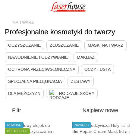
NA TWARZ
Profesjonalne kosmetyki do twarzy
OCZYSZCZANIE
ZŁUSZCZANIE
MASKI NA TWARZ
NAWODNIENIE I ODŻYWIANIE
MAKIJAŻ
OCHRONA PRZECIWSŁONECZNA
OCZY I USTA
SPECJALNA PIELĘGNACJA
ZESTAWY
DLA MĘŻCZYZN
RODZAJE SKÓRY
Filtr
Najpierw nowe
NOWOŚĆ
NOWOŚĆ
BESTSELLER