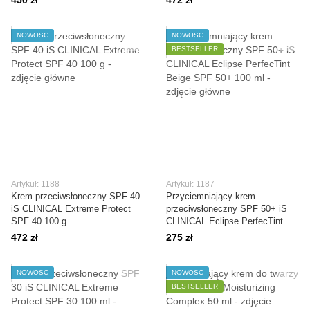
450 zł
472 zł
NOWOŚĆ
NOWOŚĆ
BESTSELLER
Artykuł: 1188
Artykuł: 1187
Krem przeciwsłoneczny SPF 40
Przyciemniający krem
iS CLINICAL Extreme Protect
przeciwsłoneczny SPF 50+ iS
SPF 40 100 g
CLINICAL Eclipse PerfecTint
Beige SPF 50+ 100 ml
472 zł
275 zł
NOWOŚĆ
NOWOŚĆ
BESTSELLER