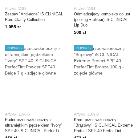
Artykuł: 1192
Artykuł: 1191
Zestaw "Anti-acne" iS CLINICAL
Odmładzający kompleks do ust
Pure Clarity Collection
(peeling + eliksir) iS CLINICAL
Lip Duo
1 055 zł
500 zł
NOWOŚĆ
NOWOŚĆ
Artykuł: 1190-5
Artykuł: 1189-2
Puder przeciwsłoneczny z
Krem przeciwsłoneczny
ultramiękkim pędzelkiem "Ivory"
"Brązowy" iS CLINICAL Extreme
SPF 40 iS CLINICAL PerfecTint
Protect SPF 40 PerfecTint
Powder SPF40 Beige 7 g
Bronze 100 g