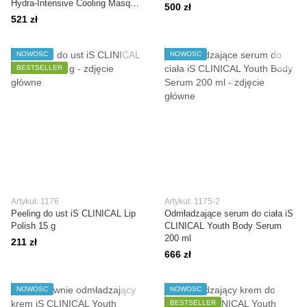
Hydra-Intensive Cooling Masque
500 zł
120 ml
521 zł
NOWOŚĆ
NOWOŚĆ
BESTSELLER
Artykuł: 1176
Artykuł: 1175-2
Peeling do ust iS CLINICAL Lip
Odmładzające serum do ciała iS
Polish 15 g
CLINICAL Youth Body Serum
200 ml
211 zł
666 zł
NOWOŚĆ
NOWOŚĆ
BESTSELLER