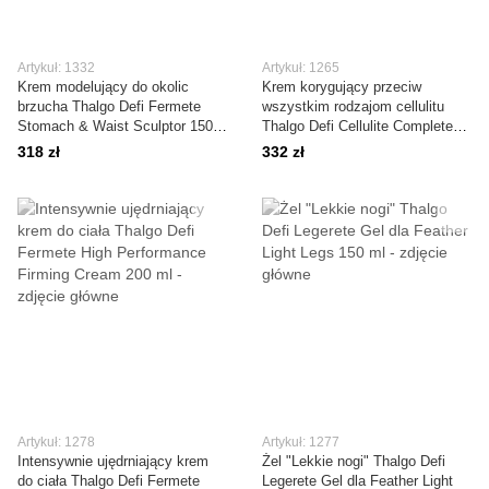
Artykuł: 1332
Artykuł: 1265
Krem modelujący do okolic
Krem korygujący przeciw
brzucha Thalgo Defi Fermete
wszystkim rodzajom cellulitu
Stomach & Waist Sculptor 150
Thalgo Defi Cellulite Complete
ml
Cellulite Corrector 200 ml
318 zł
332 zł
Artykuł: 1278
Artykuł: 1277
Intensywnie ujędrniający krem
Żel "Lekkie nogi" Thalgo Defi
do ciała Thalgo Defi Fermete
Legerete Gel dla Feather Light