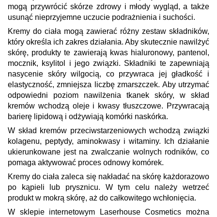
mogą przywrócić skórze zdrowy i młody wygląd, a także
usunąć nieprzyjemne uczucie podrażnienia i suchości.
Kremy do ciała mogą zawierać różny zestaw składników,
który określa ich zakres działania. Aby skutecznie nawilżyć
skórę, produkty te zawierają kwas hialuronowy, pantenol,
mocznik, ksylitol i jego związki. Składniki te zapewniają
nasycenie skóry wilgocią, co przywraca jej gładkość i
elastyczność, zmniejsza liczbę zmarszczek. Aby utrzymać
odpowiedni poziom nawilżenia tkanek skóry, w skład
kremów wchodzą oleje i kwasy tłuszczowe. Przywracają
barierę lipidową i odżywiają komórki naskórka.
W skład kremów przeciwstarzeniowych wchodzą związki
kolagenu, peptydy, aminokwasy i witaminy. Ich działanie
ukierunkowane jest na zwalczanie wolnych rodników, co
pomaga aktywować proces odnowy komórek.
Kremy do ciała zaleca się nakładać na skórę każdorazowo
po kąpieli lub prysznicu. W tym celu należy wetrzeć
produkt w mokrą skórę, aż do całkowitego wchłonięcia.
W sklepie internetowym Laserhouse Cosmetics można