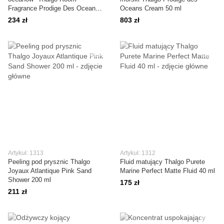
Fragrance Prodige Des Oceans
Oceans Cream 50 ml
100 ml
234 zł
803 zł
Artykuł: 1313
Artykuł: 1312
Peeling pod prysznic Thalgo
Fluid matujący Thalgo Purete
Joyaux Atlantique Pink Sand
Marine Perfect Matte Fluid 40 ml
Shower 200 ml
175 zł
211 zł