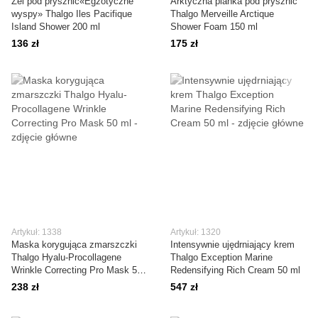
Żel pod prysznic«Egzotyczne
Arktyczna pianka pod prysznic
wyspy» Thalgo Iles Pacifique
Thalgo Merveille Arctique
Island Shower 200 ml
Shower Foam 150 ml
136 zł
175 zł
Artykuł: 1338
Artykuł: 1320
Maska korygująca zmarszczki
Intensywnie ujędrniający krem
Thalgo Hyalu-Procollagene
Thalgo Exception Marine
Wrinkle Correcting Pro Mask 50
Redensifying Rich Cream 50 ml
ml
238 zł
547 zł