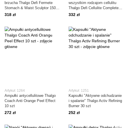
brzucha Thalgo Defi Fermete
wszystkim rodzajom cellulitu
Stomach & Waist Sculptor 150
Thalgo Defi Cellulite Complete
ml
Cellulite Corrector 200 ml
318 zł
332 zł
Artykuł: 1264
Artykuł: 1251
Ampułki antycellulitowe Thalgo
Kapsułki "Aktywne odchudzanie
Coach Anti Orange Peel Effect
i spalanie" Thalgo Activ Refining
10 szt
Burner 30 szt
272 zł
252 zł