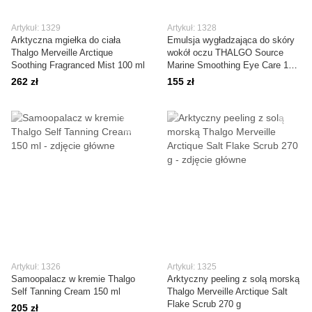
Artykuł: 1329
Artykuł: 1328
Arktyczna mgiełka do ciała
Emulsja wygładzająca do skóry
Thalgo Merveille Arctique
wokół oczu THALGO Source
Soothing Fragranced Mist 100 ml
Marine Smoothing Eye Care 15
ml
262 zł
155 zł
Artykuł: 1326
Artykuł: 1325
Samoopalacz w kremie Thalgo
Arktyczny peeling z solą morską
Self Tanning Cream 150 ml
Thalgo Merveille Arctique Salt
Flake Scrub 270 g
205 zł