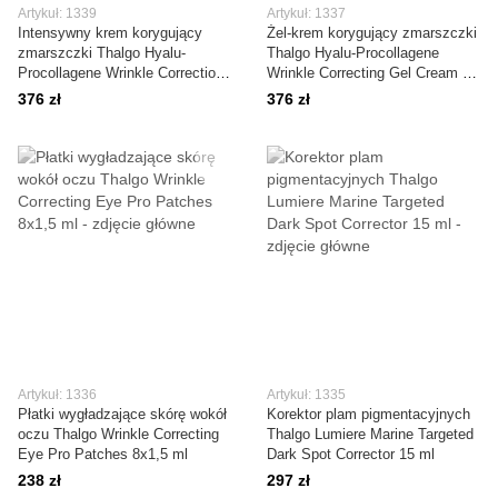
Artykuł: 1339
Artykuł: 1337
Intensywny krem korygujący
Żel-krem korygujący zmarszczki
zmarszczki Thalgo Hyalu-
Thalgo Hyalu-Procollagene
Procollagene Wrinkle Correction
Wrinkle Correcting Gel Cream 50
Rich Cream 50 ml
ml
376 zł
376 zł
Artykuł: 1336
Artykuł: 1335
Płatki wygładzające skórę wokół
Korektor plam pigmentacyjnych
oczu Thalgo Wrinkle Correcting
Thalgo Lumiere Marine Targeted
Eye Pro Patches 8x1,5 ml
Dark Spot Corrector 15 ml
238 zł
297 zł