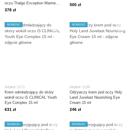
oczu Thalgo Exception Marine
500 zł
Eyelid Lifting Cream 15 ml
378 zł
NOWOŚĆ
NOWOŚĆ
Artykuł: 1171
Artykuł: 1139
Krem odmładzający do skóry
Odżywczy krem pod oczy Holy
wokół oczu iS CLINICAL Youth
Land Juvelast Nourishing Eye
Eye Complex 15 ml
Cream 15 ml
631 zł
246 zł
NOWOŚĆ
NOWOŚĆ