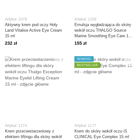
Artykuł: 1078
Artykuł: 1328
Aktywny krem pod oczy Holy
Emulsja wygładzająca do skóry
Land Vitalise Active Eye Cream
wokół oczu THALGO Source
15 ml
Marine Smoothing Eye Care 15
ml
232 zł
155 zł
NOWOŚĆ
BESTSELLER
Artykuł: 1274
Artykuł: 1177
Krem przeciwstarzeniowy z
Krem do skóry wokół oczu iS
efektem liftingu dla skóry wokół
CLINICAL Eye Complex 15 ml