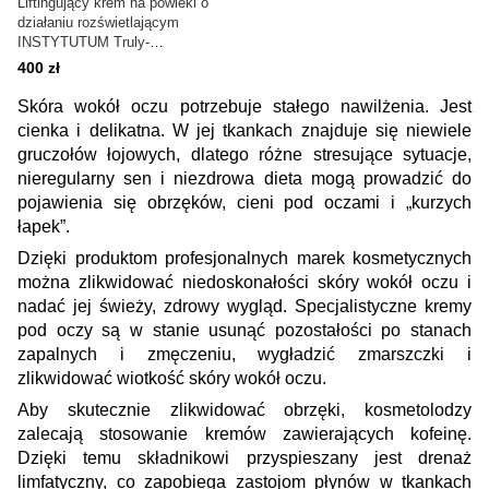
Liftingujący krem na powieki o
działaniu rozświetlającym
INSTYTUTUM Truly-
Transforming Brightening Eye
400 zł
Cream 15 ml
Skóra wokół oczu potrzebuje stałego nawilżenia. Jest
cienka i delikatna. W jej tkankach znajduje się niewiele
gruczołów łojowych, dlatego różne stresujące sytuacje,
nieregularny sen i niezdrowa dieta mogą prowadzić do
pojawienia się obrzęków, cieni pod oczami i „kurzych
łapek”.
Dzięki produktom profesjonalnych marek kosmetycznych
można zlikwidować niedoskonałości skóry wokół oczu i
nadać jej świeży, zdrowy wygląd. Specjalistyczne kremy
pod oczy są w stanie usunąć pozostałości po stanach
zapalnych i zmęczeniu, wygładzić zmarszczki i
zlikwidować wiotkość skóry wokół oczu.
Aby skutecznie zlikwidować obrzęki, kosmetolodzy
zalecają stosowanie kremów zawierających kofeinę.
Dzięki temu składnikowi przyspieszany jest drenaż
limfatyczny, co zapobiega zastojom płynów w tkankach