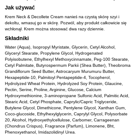
Jak używać
Krem Neck & Decollete Cream nanieś na czystą skórę szyi i
dekoltu, wmasuj go w skórę. Pozwól, aby produkt całkowicie się
wchłonął. Krem można stosować dwa razy dziennie.
Składniki
Water (Aqua), Isopropyl Myristate, Glycerin, Cetyl Alcohol,
Glyceryl Stearate, Propylene Glycol, Hydrogenated
Polyisobutene, Ethylhexyl Methoxycinnamate, Peg-100 Stearate,
Cetyl Palmitate, Butyrospermum Parkii (Shea Butter), Theobroma
Grandiflorum Seed Butter, Astrocaryum Murumuru Butter,
Hexapeptide-10, Palmitoyl Pentapeptide-4, Tocopherol,
Hydrolyzed Wheat Protein, Hydrolyzed Soy Protein, Glaucine,
Pectin, Serine, Proline, Arginine, Glucose, Calcium
Hydroxymethionine, 3-aminopropane Sulfonic Acid, Palmitic Acid,
Stearic Acid, Cetyl Phosphate, Caprylic/Capric Triglyceride,
Butylene Glycol, Dimethicone, Pentylene Glycol, Xanthan Gum,
Coco-glucoside, Ethylhexylglycerin, Caprylyl Glycol, Polysorbate
20, Alcohol, Hydroxyethylcellulose, Carbomer, Carrageenan
(Chondrus Crispus), Fragrance (Parfum), Limonene, Bht,
Phenoxyethanol, Imidazolidinyl Urea.