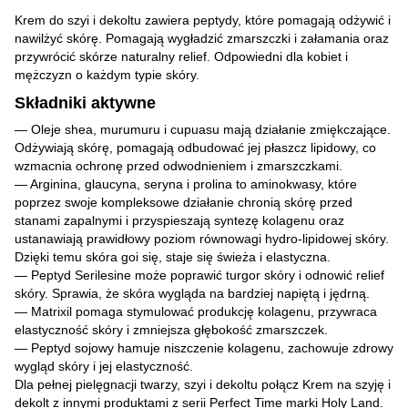
Krem do szyi i dekoltu zawiera peptydy, które pomagają odżywić i
nawilżyć skórę. Pomagają wygładzić zmarszczki i załamania oraz
przywrócić skórze naturalny relief. Odpowiedni dla kobiet i
mężczyzn o każdym typie skóry.
Składniki aktywne
— Oleje shea, murumuru i cupuasu mają działanie zmiękczające.
Odżywiają skórę, pomagają odbudować jej płaszcz lipidowy, co
wzmacnia ochronę przed odwodnieniem i zmarszczkami.
— Arginina, glaucyna, seryna i prolina to aminokwasy, które
poprzez swoje kompleksowe działanie chronią skórę przed
stanami zapalnymi i przyspieszają syntezę kolagenu oraz
ustanawiają prawidłowy poziom równowagi hydro-lipidowej skóry.
Dzięki temu skóra goi się, staje się świeża i elastyczna.
— Peptyd Serilesine może poprawić turgor skóry i odnowić relief
skóry. Sprawia, że skóra wygląda na bardziej napiętą i jędrną.
— Matrixil pomaga stymulować produkcję kolagenu, przywraca
elastyczność skóry i zmniejsza głębokość zmarszczek.
— Peptyd sojowy hamuje niszczenie kolagenu, zachowuje zdrowy
wygląd skóry i jej elastyczność.
Dla pełnej pielęgnacji twarzy, szyi i dekoltu połącz Krem na szyję i
dekolt z innymi produktami z serii Perfect Time marki Holy Land.