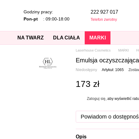
Godziny pracy:
222 927 017
Pon-pt
: 09:00-18:00
Telefon zwrotny
NA TWARZ
DLA CIAŁA
MARKI
Laserhouse Cosmetics
MARKI
H
Emulsja oczyszczająca
Niedostępny
Artykuł: 1065
Zosta
173 zł
Zaloguj się
, aby wyświetlić ra
%
Powiadom o dostępnoś
Opis