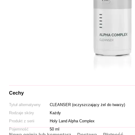
Cechy
Tytuł alternatywny
CLEANSER (oczyszczający żel do twarzy)
Rodzaje skóry
Każdy
Produkt z serii
Holy Land Alpha Complex
Pojemność
50 ml
Nowa opinia lub komentarz
Dostawa
Płatność