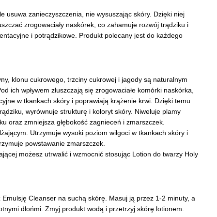
 usuwa zanieczyszczenia, nie wysuszając skóry. Dzięki niej
łuszczać zrogowaciały naskórek, co zahamuje rozwój trądziku i
tacyjne i potrądzikowe. Produkt polecany jest do każdego
ny, klonu cukrowego, trzciny cukrowej i jagody są naturalnym
od ich wpływem złuszczają się zrogowaciałe komórki naskórka,
yjne w tkankach skóry i poprawiają krążenie krwi. Dzięki temu
dziku, wyrównuje strukturę i koloryt skóry. Niweluje plamy
iku oraz zmniejsza głębokość zagnieceń i zmarszczek.
ilżającym. Utrzymuje wysoki poziom wilgoci w tkankach skóry i
trzymuje powstawanie zmarszczek.
zającej możesz utrwalić i wzmocnić stosując Lotion do twarzy Holy
 Emulsję Cleanser na suchą skórę. Masuj ją przez 1-2 minuty, a
tnymi dłońmi. Zmyj produkt wodą i przetrzyj skórę lotionem.