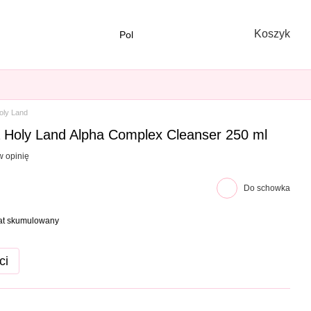
Koszyk
Pol
oly Land
 Holy Land Alpha Complex Cleanser 250 ml
w opinię
Do schowka
bat skumulowany
ci