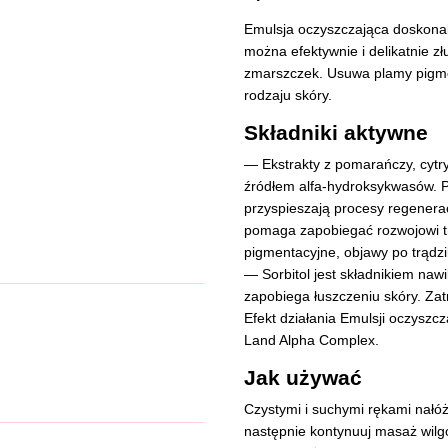
Emulsja oczyszczająca doskonale
można efektywnie i delikatnie z
zmarszczek. Usuwa plamy pigmen
rodzaju skóry.
Składniki aktywne
— Ekstrakty z pomarańczy, cytry
źródłem alfa-hydroksykwasów. P
przyspieszają procesy regenerac
pomaga zapobiegać rozwojowi trą
pigmentacyjne, objawy po trądz
— Sorbitol jest składnikiem naw
zapobiega łuszczeniu skóry. Za
Efekt działania Emulsji oczyszc
Land Alpha Complex.
Jak używać
Czystymi i suchymi rękami nałóż
następnie kontynuuj masaż wilgo