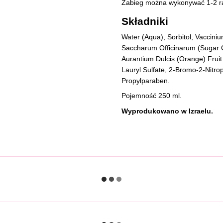
Zabieg można wykonywać 1-2 ra
Składniki
Water (Aqua), Sorbitol, Vaccinium 
Saccharum Officinarum (Sugar C
Aurantium Dulcis (Orange) Fruit
Lauryl Sulfate, 2-Bromo-2-Nitro
Propylparaben.
Pojemność 250 ml.
Wyprodukowano w Izraelu.