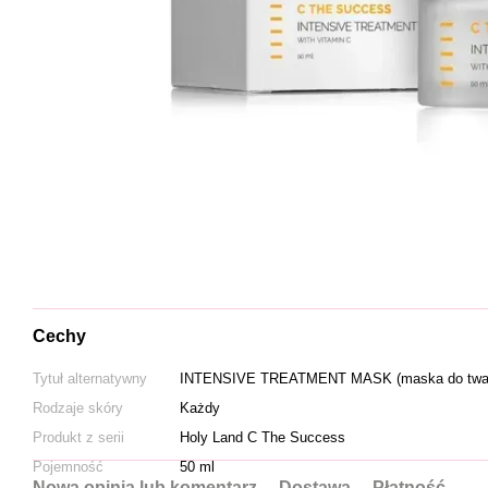
Cechy
Tytuł alternatywny
INTENSIVE TREATMENT MASK (maska do twa
Rodzaje skóry
Każdy
Produkt z serii
Holy Land C The Success
Pojemność
50 ml
Nowa opinia lub komentarz
Dostawa
Płatność