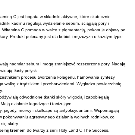
aminą C jest bogata w składniki aktywne, które skutecznie
adniki kaolinu regulują wydzielanie sebum, ściągają pory i
e. Witamina C pomaga w walce z pigmentacją, pokonuje objawy po
skóry. Produkt polecany jest dla kobiet i mężczyzn o każdym typie
uwają nadmiar sebum i mogą zmniejszyć rozszerzone pory. Nadają
idują tłusty połysk.
zestnikiem procesu tworzenia kolagenu, hamowania syntezy
 walkę z trądzikiem i przebarwieniami. Wygładza powierzchnię
y.
odżywiają odwodnione tkanki skóry wilgocią i zapobiegają
ają działanie łagodzące i tonizujące.
icy, jagody, morwy i skullcapu są antyoksydantami. Wspomagają
w pokonywaniu agresywnego działania wolnych rodników, co
się skóry.
ełnij kremem do twarzy z serii Holy Land C The Success.