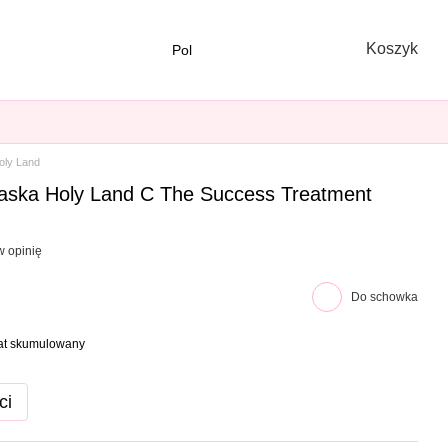
Koszyk
Pol
oly Land
maska Holy Land C The Success Treatment
w opinię
Do schowka
bat skumulowany
ci