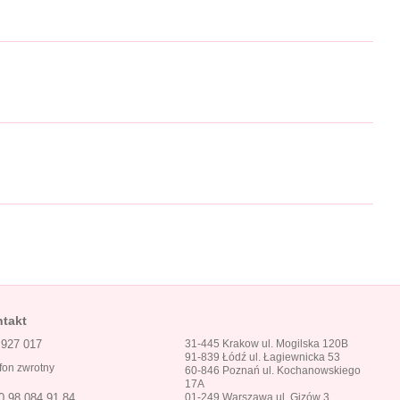
takt
 927 017
31-445 Krakow ul. Mogilska 120B
91-839 Łódź ul. Łagiewnicka 53
fon zwrotny
60-846 Poznań ul. Kochanowskiego
17A
01-249 Warszawa ul. Gizów 3
0 98 084 91 84