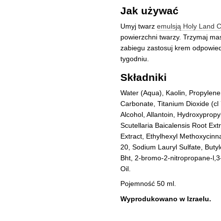
Jak używać
Umyj twarz
emulsją Holy Land C
powierzchni twarzy. Trzymaj mas
zabiegu zastosuj krem odpowied
tygodniu.
Składniki
Water (Aqua), Kaolin, Propylen
Carbonate, Titanium Dioxide (cl 
Alcohol, Allantoin, Hydroxypropy
Scutellaria Baicalensis Root Extr
Extract, Ethylhexyl Methoxycinn
20, Sodium Lauryl Sulfate, Buty
Bht, 2-bromo-2-nitropropane-l
Oil.
Pojemność 50 ml.
Wyprodukowano w Izraelu.