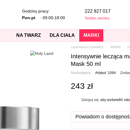
Godziny pracy:
222 927 017
Pon-pt
: 09:00-18:00
Telefon zwrotny
NA TWARZ
DLA CIAŁA
MARKI
Laserhouse Cosmetics
MARKI
H
Intensywnie lecząca 
Mask 50 ml
Niedostępny
Artykuł: 1094
Zosta
243 zł
Zaloguj się
, aby wyświetlić ra
%
Powiadom o dostępnoś