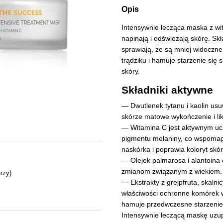
Opis
Intensywnie lecząca maska z wit
napinają i odświeżają skórę. Skł
sprawiają, że są mniej widoczn
trądziku i hamuje starzenie się 
skóry.
Składniki aktywne
— Dwutlenek tytanu i kaolin us
skórze matowe wykończenie i likw
— Witamina C jest aktywnym uc
pigmentu melaniny, co wspomaga
naskórka i poprawia koloryt skór
— Olejek palmarosa i alantoina 
zmianom związanym z wiekiem. M
rzy)
— Ekstrakty z grejpfruta, skaln
właściwości ochronne komórek 
hamuje przedwczesne starzenie 
Intensywnie leczącą maskę uzup