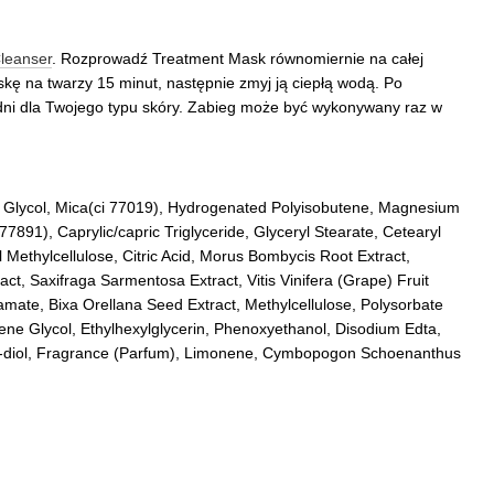
leanser
. Rozprowadź Treatment Mask równomiernie na całej
kę na twarzy 15 minut, następnie zmyj ją ciepłą wodą. Po
ni dla Twojego typu skóry. Zabieg może być wykonywany raz w
e Glycol, Mica(ci 77019), Hydrogenated Polyisobutene, Magnesium
77891), Caprylic/capric Triglyceride, Glyceryl Stearate, Cetearyl
l Methylcellulose, Citric Acid, Morus Bombycis Root Extract,
act, Saxifraga Sarmentosa Extract, Vitis Vinifera (Grape) Fruit
amate, Bixa Orellana Seed Extract, Methylcellulose, Polysorbate
lene Glycol, Ethylhexylglycerin, Phenoxyethanol, Disodium Edta,
,3-diol, Fragrance (Parfum), Limonene, Cymbopogon Schoenanthus