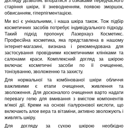
догляду дозволяє впоратися з ознаками передчасного
старіння шкіри, її зневодненням, появою зморшок,
обвисанням, гіперпігментацією.
Ми всі є унікальними, і наша шкіра також. Тож підбір
косметичних засобів потребує індивідуального підходу.
Такий підхід пропонує Лазерхауз Косметикс.
Професійна косметика, яка представлена в нашому
інтернет-магазині, визнана і рекомендована для
застосування провідними косметичними клініками та
салонами краси. Комплексний догляд за шкірою
включає косметичні засоби по її очищенню,
тонізуванню, зволоженню та захисту.
Для нормальної та комбінованої шкіри обличчя
важливими є етапи очищення, живлення та
зволоження. Для досконалого очищення варто надати
перевагу гелю для вмивання з вмістом компонентів
м'якої дії. Креми на основі гіалуронової кислоти, що
включають алое вера та вітаміни, активно зволожують і
живлять шкіру.
Для догляду за сухою шкірою необхідно