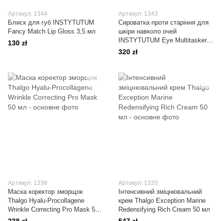
Артикул: 1344
Артикул: 1343
Блиск для губ INSTYTUTUM
Сироватка проти старіння для
Fancy Match Lip Gloss 3,5 мл
шкіри навколо очей
INSTYTUTUM Eye Multitasker
130 zł
Retinol Serum 15 мл
320 zł
Артикул: 1338
Артикул: 1320
Маска коректор зморщок
Інтенсивний зміцнювальний
Thalgo Hyalu-Procollagene
крем Thalgo Exception Marine
Wrinkle Correcting Pro Mask 50
Redensifying Rich Cream 50 мл
мл