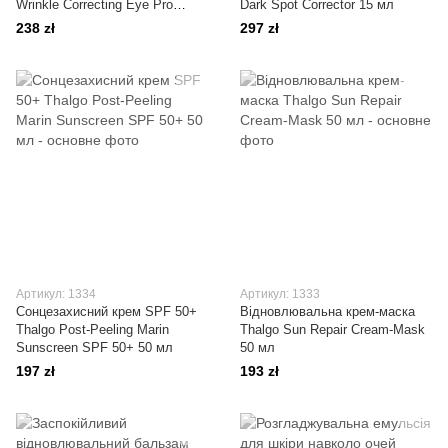
Wrinkle Correcting Eye Pro
Dark Spot Corrector 15 мл
Patches 8x1,5 мл
238 zł
297 zł
Артикул: 1334
Артикул: 1333
Сонцезахисний крем SPF 50+
Відновлювальна крем-маска
Thalgo Post-Peeling Marin
Thalgo Sun Repair Cream-Mask
Sunscreen SPF 50+ 50 мл
50 мл
197 zł
193 zł