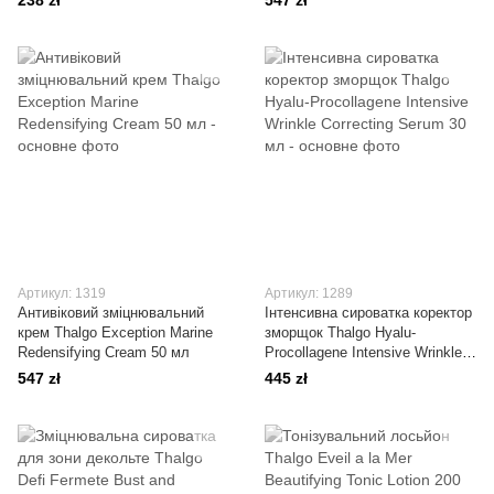
238 zł
547 zł
Артикул: 1319
Артикул: 1289
Антивіковий зміцнювальний
Інтенсивна сироватка коректор
крем Thalgo Exception Marine
зморщок Thalgo Hyalu-
Redensifying Cream 50 мл
Procollagene Intensive Wrinkle
Correcting Serum 30 мл
547 zł
445 zł