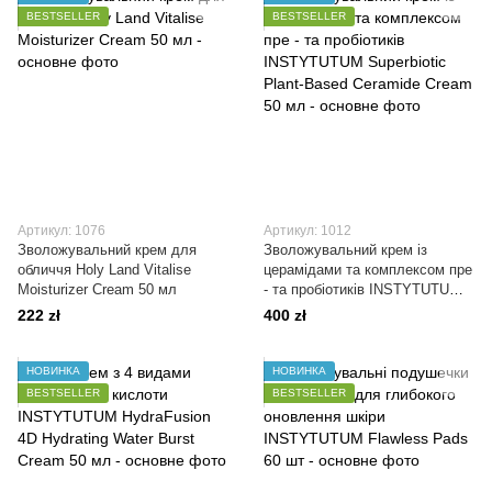
BESTSELLER
BESTSELLER
Артикул: 1076
Артикул: 1012
Зволожувальний крем для
Зволожувальний крем із
обличчя Holy Land Vitalise
церамідами та комплексом пре
Moisturizer Cream 50 мл
- та пробіотиків INSTYTUTUM
Superbiotic Plant-Based
222 zł
400 zł
Ceramide Cream 50 мл
НОВИНКА
НОВИНКА
BESTSELLER
BESTSELLER