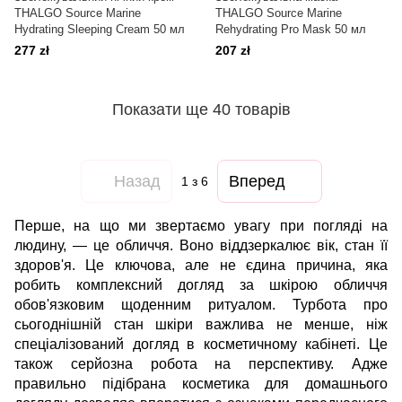
THALGO Source Marine
THALGO Source Marine
Hydrating Sleeping Cream 50 мл
Rehydrating Pro Mask 50 мл
277 zł
207 zł
Показати ще 40 товарів
Назад
Вперед
1
з 6
Перше, на що ми звертаємо увагу при погляді на
людину, — це обличчя. Воно віддзеркалює вік, стан її
здоров'я. Це ключова, але не єдина причина, яка
робить комплексний догляд за шкірою обличчя
обов'язковим щоденним ритуалом. Турбота про
сьогоднішній стан шкіри важлива не менше, ніж
спеціалізований догляд в косметичному кабінеті. Це
також серйозна робота на перспективу. Адже
правильно підібрана косметика для домашнього