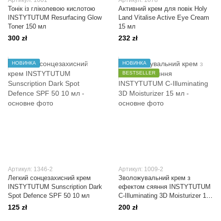
Артикул: 1001
Артикул: 1078
Тонік із гліколевою кислотою
Активний крем для повік Holy
INSTYTUTUM Resurfacing Glow
Land Vitalise Active Eye Cream
Toner 150 мл
15 мл
300 zł
232 zł
НОВИНКА
НОВИНКА
BESTSELLER
Артикул: 1346-2
Артикул: 1009-2
Легкий сонцезахисний крем
Зволожувальний крем з
INSTYTUTUM Sunscription Dark
ефектом сяяння INSTYTUTUM
Spot Defence SPF 50 10 мл
C-Illuminating 3D Moisturizer 15
мл
125 zł
200 zł