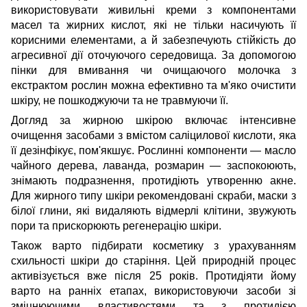
використовувати живильні креми з компонентами
масел та жирних кислот, які не тільки насичують її
корисними елементами, а й забезпечують стійкість до
агресивної дії оточуючого середовища. За допомогою
пінки для вмивання чи очищаючого молочка з
екстрактом рослин можна ефективно та м'яко очистити
шкіру, не пошкоджуючи та не травмуючи її.
Догляд за жирною шкірою включає інтенсивне
очищення засобами з вмістом саліцилової кислоти, яка
її дезінфікує, пом'якшує. Рослинні компоненти — масло
чайного дерева, лаванда, розмарин — заспокоюють,
знімають подразнення, протидіють утворенню акне.
Для жирного типу шкіри рекомендовані скраби, маски з
білої глини, які видаляють відмерлі клітини, звужують
пори та прискорюють регенерацію шкіри.
Також варто підбирати косметику з урахуванням
схильності шкіри до старіння. Цей природній процес
активізується вже після 25 років. Протидіяти йому
варто на ранніх етапах, використовуючи засоби зі
зміцнюючими властивостями та з протидією