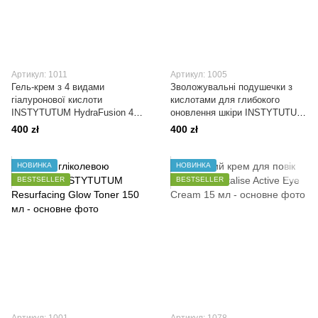
Артикул: 1011
Артикул: 1005
Гель-крем з 4 видами
Зволожувальні подушечки з
гіалуронової кислоти
кислотами для глибокого
INSTYTUTUM HydraFusion 4D
оновлення шкіри INSTYTUTUM
Hydrating Water Burst Cream 50
Flawless Pads 60 шт
400 zł
400 zł
мл
НОВИНКА
НОВИНКА
BESTSELLER
BESTSELLER