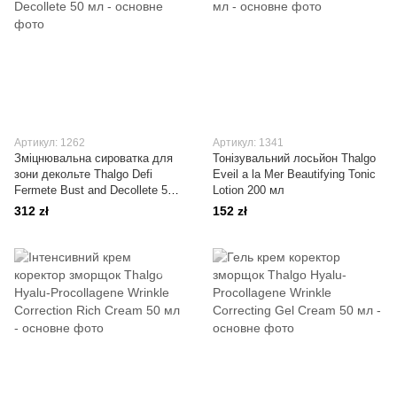
Артикул: 1262
Артикул: 1341
Зміцнювальна сироватка для
Тонізувальний лосьйон Thalgo
зони декольте Thalgo Defi
Eveil a la Mer Beautifying Tonic
Fermete Bust and Decollete 50
Lotion 200 мл
мл
312 zł
152 zł