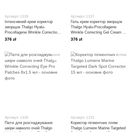
Артикул: 1339
Артикул: 1337
Інтенсивний крем коректор
Гель крем коректор зморщок
зморщок Thalgo Hyalu-
Thalgo Hyalu-Procollagene
Procollagene Wrinkle Correction
Wrinkle Correcting Gel Cream 50
Rich Cream 50 мл
мл
376 zł
376 zł
Артикул: 1336
Артикул: 1335
Патчі для розгладжування
Коректор пігментних плям
шкіри навколо очей Thalgo
Thalgo Lumiere Marine Targeted