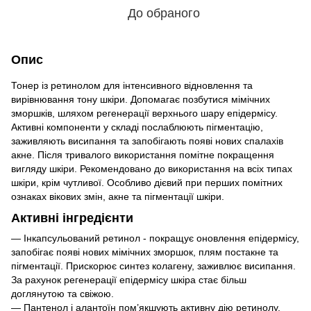
До обраного
Опис
Тонер із ретинолом для інтенсивного відновлення та
вирівнювання тону шкіри. Допомагає позбутися мімічних
зморшків, шляхом регенерації верхнього шару епідермісу.
Активні компоненти у складі послаблюють пігментацію,
заживляють висипання та запобігають появі нових спалахів
акне. Після тривалого використання помітне покращення
вигляду шкіри. Рекомендовано до використання на всіх типах
шкіри, крім чутливої. Особливо дієвий при перших помітних
ознаках вікових змін, акне та пігментації шкіри.
Активні інгредієнти
— Інкапсульований ретинол - покращує оновлення епідермісу,
запобігає появі нових мімічних зморшок, плям постакне та
пігментації. Прискорює синтез колагену, заживлює висипання.
За рахунок регенерації епідермісу шкіра стає більш
доглянутою та свіжою.
— Пантенол і алантоїн пом’якшують активну дію ретинолу,