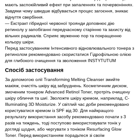
мають заспокійливий ефект при запаленнях та почервоніннях.
Завдяки чому швидше відбувається процес загоєння, зникає
відчуття свербіння.
— Екстракт гібридної червоної троянди доповнює дію
ретинолу у запобіганні передчасному старінню та захисту від
вільних радикалів. Сприяє звуженню пор та покращенню
кольору шкіри.
Перед застосуванням Інтенсивного відновлювального тонера з
ретинолом рекомендовано скористатися Гідрофільною олією
для глибокого очищення та зволоження INSTYTUTUM
Спосіб застосування
За допомогою олії Transforming Melting Cleanser змийте
макіяж, очистіть шкіру від забруднень. Косметичним диском,
змоченим тонером Advanced Retinol Toner, протріть очищену
шкіру обличчя та шиї. Зволожте шкіру кремом, наприклад, C-
Illuminating 3D Moisturize. У світлий час доби рекомендовано
користуватися кремом із SPF від 30. Для найкращого
результату використання засобу рекомендовано почати з 3
разів на тиждень, тоді поступово використовувати тонік у
догляді щодня, або чергувати з тоніком Resurfacing Glow
Toner. Перед використанням порадьтеся зі своїм