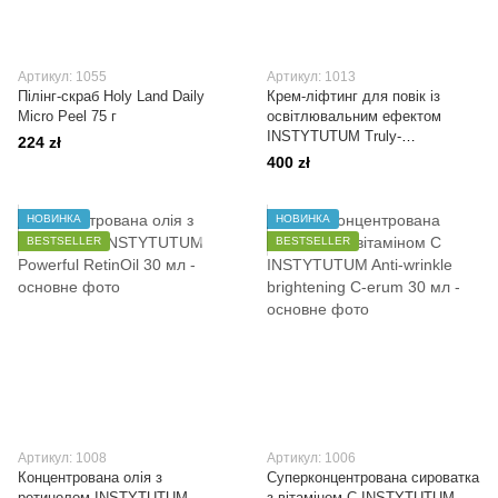
Артикул: 1055
Артикул: 1013
Пілінг-скраб Holy Land Daily
Крем-ліфтинг для повік із
Micro Peel 75 г
освітлювальним ефектом
INSTYTUTUM Truly-
224 zł
Transforming Brightening Eye
400 zł
Cream 15 мл
НОВИНКА
НОВИНКА
BESTSELLER
BESTSELLER
Артикул: 1008
Артикул: 1006
Концентрована олія з
Суперконцентрована сироватка
ретинолом INSTYTUTUM
з вітаміном С INSTYTUTUM