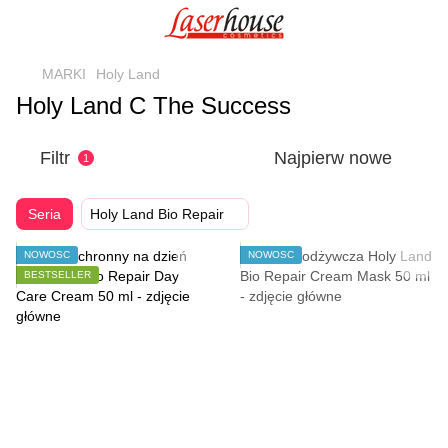
MARKI
Holy Land
Holy Land C The Success
Filtr
Najpierw nowe
1
Seria
Holy Land Bio Repair
NOWOŚĆ
NOWOŚĆ
BESTSELLER