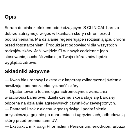
Opis
Serum do ciała z efektem odmładzającym iS CLINICAL bardzo
dobrze zatrzymuje wilgoć w tkankach skóry i chroni przed
podrażnieniami. Ma działanie regenerujące i rozjaśniające, chroni
przed fotostarzeniem. Produkt jest odpowiedni dla wszystkich
rodzajów skóry. Jeśli wejdzie Ci w nawyk codzienne jego
stosowanie, suchość zniknie, a Twoja skóra znów będzie
wyglądać zdrowo.
Składniki aktywne
— Kwas hialuronowy i ekstrakt z imperaty cylindrycznej świetnie
nawilżają i podnoszą elastyczność skóry.
— Opatentowana technologia Extremozymes wzmacnia
właściwości barierowe, dzięki czemu skóra staje się bardziej
odporna na działanie agresywnych czynników zewnętrznych.
— Pantenol i sok z aloesu łagodzą świąd i podrażnienia,
przyspieszają gojenie po oparzeniach i ugryzieniach, odbudowują
skórę przed promieniami UV.
— Ekstrakt z mikroalgi Phormidium Persicinum, eriodixion, arbuza