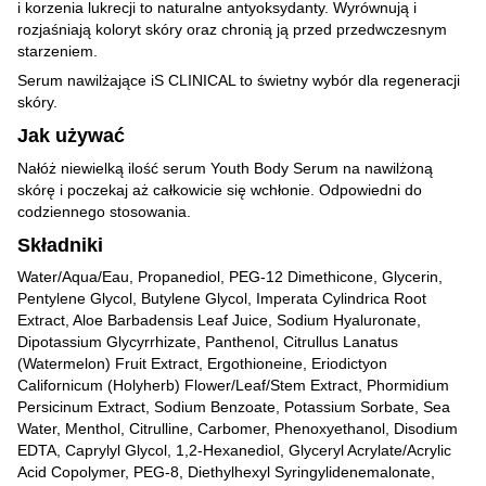
i korzenia lukrecji to naturalne antyoksydanty. Wyrównują i
rozjaśniają koloryt skóry oraz chronią ją przed przedwczesnym
starzeniem.
Serum nawilżające iS CLINICAL to świetny wybór dla regeneracji
skóry.
Jak używać
Nałóż niewielką ilość serum Youth Body Serum na nawilżoną
skórę i poczekaj aż całkowicie się wchłonie. Odpowiedni do
codziennego stosowania.
Składniki
Water/Aqua/Eau, Propanediol, PEG-12 Dimethicone, Glycerin,
Pentylene Glycol, Butylene Glycol, Imperata Cylindrica Root
Extract, Aloe Barbadensis Leaf Juice, Sodium Hyaluronate,
Dipotassium Glycyrrhizate, Panthenol, Citrullus Lanatus
(Watermelon) Fruit Extract, Ergothioneine, Eriodictyon
Californicum (Holyherb) Flower/Leaf/Stem Extract, Phormidium
Persicinum Extract, Sodium Benzoate, Potassium Sorbate, Sea
Water, Menthol, Citrulline, Carbomer, Phenoxyethanol, Disodium
EDTA, Caprylyl Glycol, 1,2-Hexanediol, Glyceryl Acrylate/Acrylic
Acid Copolymer, PEG-8, Diethylhexyl Syringylidenemalonate,