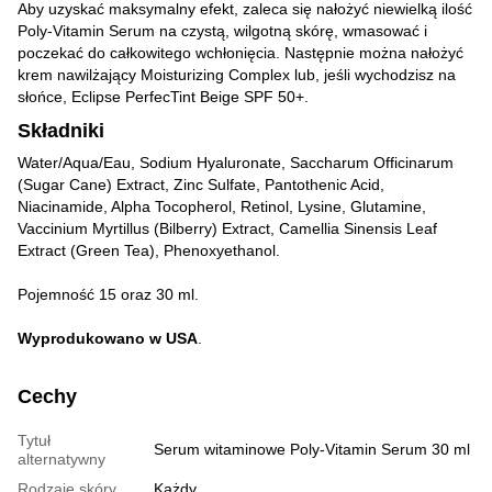
Aby uzyskać maksymalny efekt, zaleca się nałożyć niewielką ilość
Poly-Vitamin Serum na czystą, wilgotną skórę, wmasować i
poczekać do całkowitego wchłonięcia. Następnie można nałożyć
krem nawilżający Moisturizing Complex lub, jeśli wychodzisz na
słońce, Eclipse PerfecTint Beige SPF 50+.
Składniki
Water/Aqua/Eau, Sodium Hyaluronate, Saccharum Officinarum
(Sugar Cane) Extract, Zinc Sulfate, Pantothenic Acid,
Niacinamide, Alpha Tocopherol, Retinol, Lysine, Glutamine,
Vaccinium Myrtillus (Bilberry) Extract, Camellia Sinensis Leaf
Extract (Green Tea), Phenoxyethanol.
Pojemność 15 oraz 30 ml.
Wyprodukowano w USA
.
Cechy
Tytuł
Serum witaminowe Poly-Vitamin Serum 30 ml
alternatywny
Rodzaje skóry
Każdy