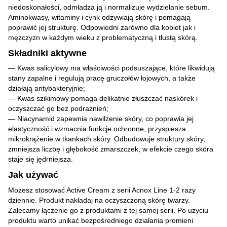
niedoskonałości, odmładza ją i normalizuje wydzielanie sebum.
Aminokwasy, witaminy i cynk odżywiają skórę i pomagają
poprawić jej strukturę. Odpowiedni zarówno dla kobiet jak i
mężczyzn w każdym wieku z problematyczną i tłustą skórą.
Składniki aktywne
— Kwas salicylowy ma właściwości podsuszające, które likwidują
stany zapalne i regulują pracę gruczołów łojowych, a także
działają antybakteryjnie;
— Kwas szikimowy pomaga delikatnie złuszczać naskórek i
oczyszczać go bez podrażnień;
— Niacynamid zapewnia nawilżenie skóry, co poprawia jej
elastyczność i wzmacnia funkcje ochronne, przyspiesza
mikrokrążenie w tkankach skóry. Odbudowuje struktury skóry,
zmniejsza liczbę i głębokość zmarszczek, w efekcie czego skóra
staje się jędrniejsza.
Jak używać
Możesz stosować Active Cream z serii Acnox Line 1-2 razy
dziennie. Produkt nakładaj na oczyszczoną skórę twarzy.
Zalecamy łączenie go z produktami z tej samej serii. Po użyciu
produktu warto unikać bezpośredniego działania promieni