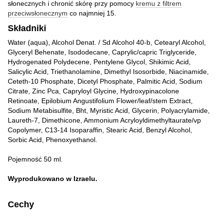
słonecznych i chronić skórę przy pomocy
kremu z filtrem
przeciwsłonecznym
co najmniej 15.
Składniki
Water (aqua), Alcohol Denat. / Sd Alcohol 40-b, Cetearyl Alcohol,
Glyceryl Behenate, Isododecane, Caprylic/capric Triglyceride,
Hydrogenated Polydecene, Pentylene Glycol, Shikimic Acid,
Salicylic Acid, Triethanolamine, Dimethyl Isosorbide, Niacinamide,
Ceteth-10 Phosphate, Dicetyl Phosphate, Palmitic Acid, Sodium
Citrate, Zinc Pca, Capryloyl Glycine, Hydroxypinacolone
Retinoate, Epilobium Angustifolium Flower/leaf/stem Extract,
Sodium Metabisulfite, Bht, Myristic Acid, Glycerin, Polyacrylamide,
Laureth-7, Dimethicone, Ammonium Acryloyldimethyltaurate/vp
Copolymer, C13-14 Isoparaffin, Stearic Acid, Benzyl Alcohol,
Sorbic Acid, Phenoxyethanol.
Pojemność 50 ml.
Wyprodukowano w Izraelu.
Cechy