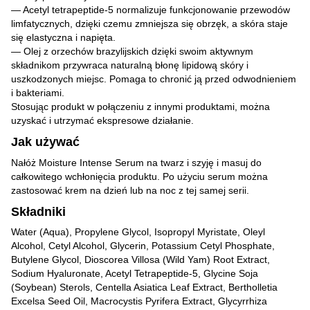
— Acetyl tetrapeptide-5 normalizuje funkcjonowanie przewodów
limfatycznych, dzięki czemu zmniejsza się obrzęk, a skóra staje
się elastyczna i napięta.
— Olej z orzechów brazylijskich dzięki swoim aktywnym
składnikom przywraca naturalną błonę lipidową skóry i
uszkodzonych miejsc. Pomaga to chronić ją przed odwodnieniem
i bakteriami.
Stosując produkt w połączeniu z innymi produktami, można
uzyskać i utrzymać ekspresowe działanie.
Jak używać
Nałóż Moisture Intense Serum na twarz i szyję i masuj do
całkowitego wchłonięcia produktu. Po użyciu serum można
zastosować krem na dzień lub na noc z tej samej serii.
Składniki
Water (Aqua), Propylene Glycol, Isopropyl Myristate, Oleyl
Alcohol, Cetyl Alcohol, Glycerin, Potassium Cetyl Phosphate,
Butylene Glycol, Dioscorea Villosa (Wild Yam) Root Extract,
Sodium Hyaluronate, Acetyl Tetrapeptide-5, Glycine Soja
(Soybean) Sterols, Centella Asiatica Leaf Extract, Bertholletia
Excelsa Seed Oil, Macrocystis Pyrifera Extract, Glycyrrhiza