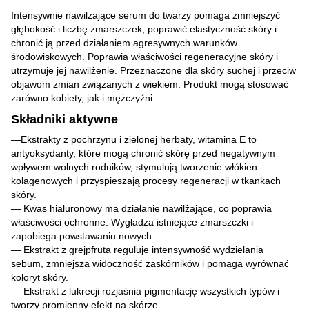
Intensywnie nawilżające serum do twarzy pomaga zmniejszyć
głębokość i liczbę zmarszczek, poprawić elastyczność skóry i
chronić ją przed działaniem agresywnych warunków
środowiskowych. Poprawia właściwości regeneracyjne skóry i
utrzymuje jej nawilżenie. Przeznaczone dla skóry suchej i przeciw
objawom zmian związanych z wiekiem. Produkt mogą stosować
zarówno kobiety, jak i mężczyźni.
Składniki aktywne
—Ekstrakty z pochrzynu i zielonej herbaty, witamina E to
antyoksydanty, które mogą chronić skórę przed negatywnym
wpływem wolnych rodników, stymulują tworzenie włókien
kolagenowych i przyspieszają procesy regeneracji w tkankach
skóry.
— Kwas hialuronowy ma działanie nawilżające, co poprawia
właściwości ochronne. Wygładza istniejące zmarszczki i
zapobiega powstawaniu nowych.
— Ekstrakt z grejpfruta reguluje intensywność wydzielania
sebum, zmniejsza widoczność zaskórników i pomaga wyrównać
koloryt skóry.
— Ekstrakt z lukrecji rozjaśnia pigmentację wszystkich typów i
tworzy promienny efekt na skórze.