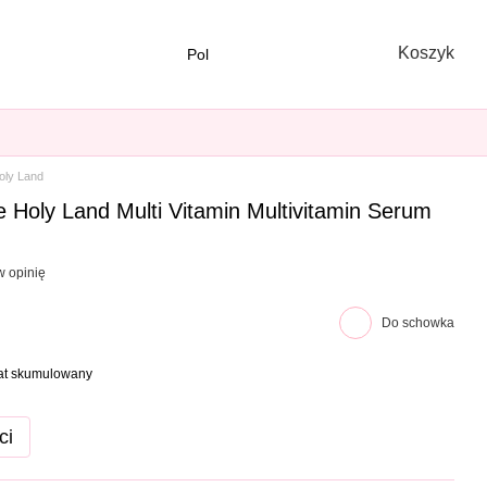
Koszyk
Pol
oly Land
 Holy Land Multi Vitamin Multivitamin Serum
w opinię
Do schowka
bat skumulowany
ci