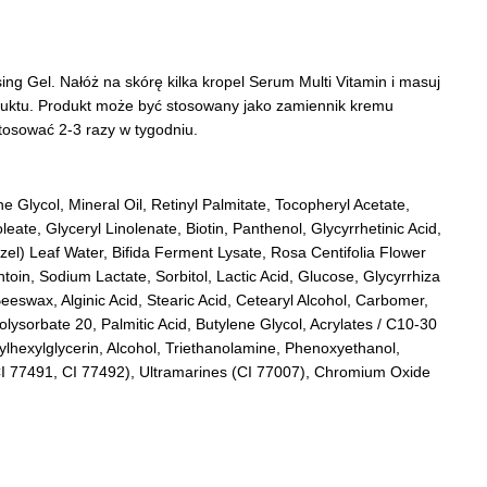
g Gel. Nałóż na skórę kilka kropel Serum Multi Vitamin i masuj
duktu. Produkt może być stosowany jako zamiennik kremu
tosować 2-3 razy w tygodniu.
e Glycol, Mineral Oil, Retinyl Palmitate, Tocopheryl Acetate,
leate, Glyceryl Linolenate, Biotin, Panthenol, Glycyrrhetinic Acid,
el) Leaf Water, Bifida Ferment Lysate, Rosa Centifolia Flower
ntoin, Sodium Lactate, Sorbitol, Lactic Acid, Glucose, Glycyrrhiza
Beeswax, Alginic Acid, Stearic Acid, Cetearyl Alcohol, Carbomer,
Polysorbate 20, Palmitic Acid, Butylene Glycol, Acrylates / C10-30
ylhexylglycerin, Alcohol, Triethanolamine, Phenoxyethanol,
(CI 77491, CI 77492), Ultramarines (CI 77007), Chromium Oxide