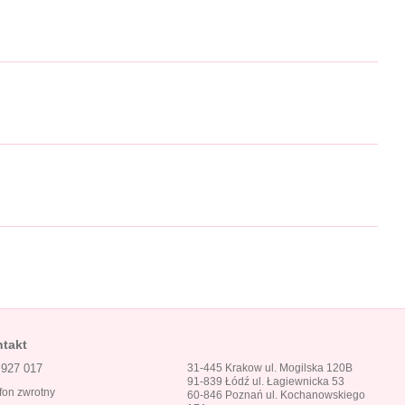
takt
 927 017
31-445 Krakow ul. Mogilska 120B
91-839 Łódź ul. Łagiewnicka 53
fon zwrotny
60-846 Poznań ul. Kochanowskiego