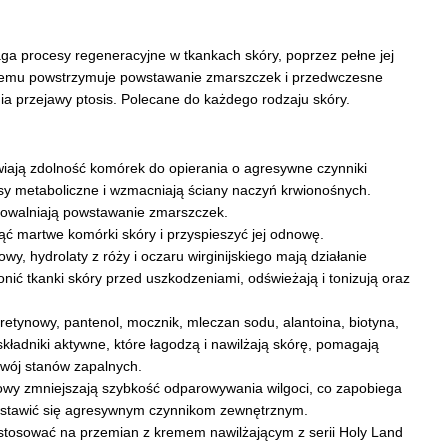
 procesy regeneracyjne w tkankach skóry, poprzez pełne jej
i temu powstrzymuje powstawanie zmarszczek i przedwczesne
nia przejawy ptosis. Polecane do każdego rodzaju skóry.
wiają zdolność komórek do opierania o agresywne czynniki
y metaboliczne i wzmacniają ściany naczyń krwionośnych.
powalniają powstawanie zmarszczek.
martwe komórki skóry i przyspieszyć jej odnowę.
owy, hydrolaty z róży i oczaru wirginijskiego mają działanie
ić tkanki skóry przed uszkodzeniami, odświeżają i tonizują oraz
cyretynowy, pantenol, mocznik, mleczan sodu, alantoina, biotyna,
składniki aktywne, które łagodzą i nawilżają skórę, pomagają
zwój stanów zapalnych.
owy zmniejszają szybkość odparowywania wilgoci, co zapobiega
stawić się agresywnym czynnikom zewnętrznym.
tosować na przemian z kremem nawilżającym z serii Holy Land