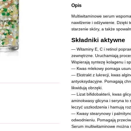
Opis
Multiwitaminowe serum wspomaga
nawilżenie i odżywienie. Dzięk
starzenie skóry, a także spowal
Składniki aktywne
— Witaminy E, C i retinol popra
zewnętrzne. Uruchamiają proces
Wspierają syntezę kolagenu i s
— Kwas mlekowy pomaga usunąć 
— Ekstrakt z lukrecji, kwas algin
antyoksydacyjne. Pomagają chron
likwidują obrzęki.
— Lizat bifidobakterii, kwas gli
aminokwasy glicyna i seryna to 
leczyć uszkodzenia i hamują ro
— Kwasy stearynowy i palmityn
odwodnieniu. Pomagają przeciw
Serum multiwitaminowe można s