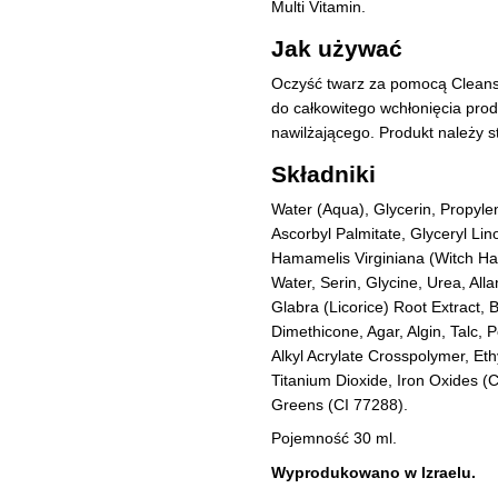
Multi Vitamin.
Jak używać
Oczyść twarz za pomocą Cleansin
do całkowitego wchłonięcia pro
nawilżającego. Produkt należy s
Składniki
Water (Aqua), Glycerin, Propylen
Ascorbyl Palmitate, Glyceryl Lino
Hamamelis Virginiana (Witch Haz
Water, Serin, Glycine, Urea, Alla
Glabra (Licorice) Root Extract, 
Dimethicone, Agar, Algin, Talc, 
Alkyl Acrylate Crosspolymer, Eth
Titanium Dioxide, Iron Oxides 
Greens (CI 77288).
Pojemność 30 ml.
Wyprodukowano w Izraelu.