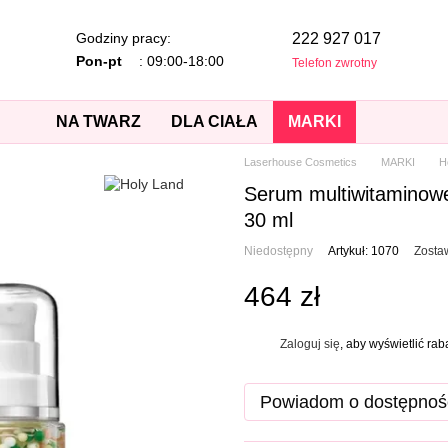
Godziny pracy:
222 927 017
Pon-pt
: 09:00-18:00
Telefon zwrotny
NA TWARZ
DLA CIAŁA
MARKI
Laserhouse Cosmetics
MARKI
H
Serum multiwitaminowe
30 ml
Niedostępny
Artykuł: 1070
Zosta
464 zł
Zaloguj się
, aby wyświetlić ra
%
Powiadom o dostępnoś