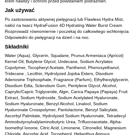
krem nawilży i ochroni przed powstaniem podrażnień.
Jak używać
Po zastosowaniu aktywnej pielęgnacji lub Flawless Hydra Mist,
nałóż na twarz HydraFusion 4D Hydrating Water Burst Cream.
Rozprowadź równomiernie i poczekaj do całkowitego wchłonięcia.
Odpowiedni do pielęgnacji na dzień i na noc.
Składniki
Water (Aqua), Glycerin, Squalane, Prunus Armeniaca (Apricot)
Kernel Oil, Butylene Glycol, Undecane, Sodium Acrylates
Copolymer, Tocopheryl Acetate, Panthenol, Phenoxyethanol,
Tridecane , Lecithin, Hydrolyzed Jojoba Esters, Disodium
Adenosine Triphosphate, Fragrance (Parfum), Ethylhexylglycerin,
Disodium Edta, Sclerotium Gum, Pentylene Glycol, Alcohol,
Caprylic/Capric Triglyceride, Algin, Carica Papaya (Papaya) Fruit
Extract, Sodium Hydroxide, Sodium Acetylated Hyaluronate,
Sodium Hyaluronate, Benzyl Alcohol, Linalool, Sodium
Hyaluronate Crosspolymer, Pantolactone, Benzyl Salicylate,
Ascorbyl Palmitate, Hydrolyzed Sodium Hyaluronate, Tetradecyl
Aminobutyroylvalylaminobutyric Urea, Trifluoroacetate, Alpha-
Isomethyl Ionone, Citric Acid, Limonene, Citronellol, Magnesium
Chloride, Ascorbic Acid, Tocopherol, Helianthus Annuus