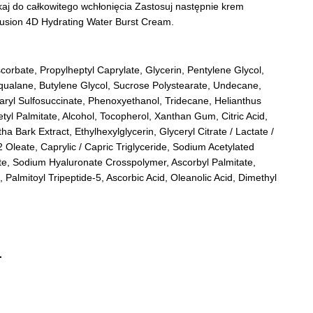
kaj do całkowitego wchłonięcia Zastosuj następnie krem
Fusion 4D Hydrating Water Burst Cream.
corbate, Propylheptyl Caprylate, Glycerin, Pentylene Glycol,
Squalane, Butylene Glycol, Sucrose Polystearate, Undecane,
aryl Sulfosuccinate, Phenoxyethanol, Tridecane, Helianthus
tyl Palmitate, Alcohol, Tocopherol, Xanthan Gum, Citric Acid,
a Bark Extract, Ethylhexylglycerin, Glyceryl Citrate / Lactate /
2 Oleate, Caprylic / Capric Triglyceride, Sodium Acetylated
e, Sodium Hyaluronate Crosspolymer, Ascorbyl Palmitate,
Palmitoyl Tripeptide-5, Ascorbic Acid, Oleanolic Acid, Dimethyl
.