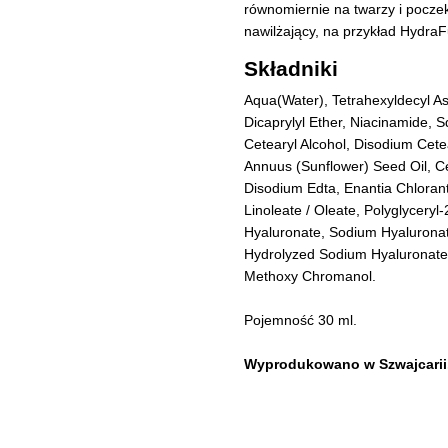
równomiernie na twarzy i pocze
nawilżający, na przykład Hydra
Składniki
Aqua(Water), Tetrahexyldecyl As
Dicaprylyl Ether, Niacinamide, 
Cetearyl Alcohol, Disodium Cete
Annuus (Sunflower) Seed Oil, Ce
Disodium Edta, Enantia Chloranth
Linoleate / Oleate, Polyglyceryl-
Hyaluronate, Sodium Hyaluronat
Hydrolyzed Sodium Hyaluronate, 
Methoxy Chromanol.
Pojemność 30 ml.
Wyprodukowano w Szwajcarii