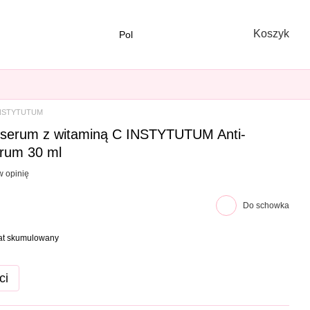
Koszyk
Pol
NSTYTUTUM
serum z witaminą C INSTYTUTUM Anti-
erum 30 ml
w opinię
Do schowka
bat skumulowany
ci