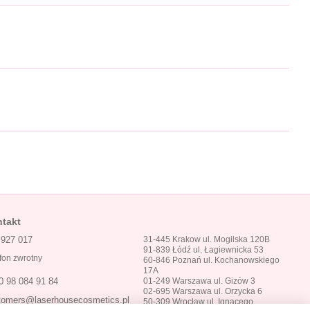
takt
 927 017
31-445 Krakow ul. Mogilska 120B
91-839 Łódź ul. Łagiewnicka 53
fon zwrotny
60-846 Poznań ul. Kochanowskiego
17A
01-249 Warszawa ul. Gizów 3
0 98 084 91 84
02-695 Warszawa ul. Orzycka 6
tomers@laserhousecosmetics.pl
50-309 Wrocław ul. Ignacego