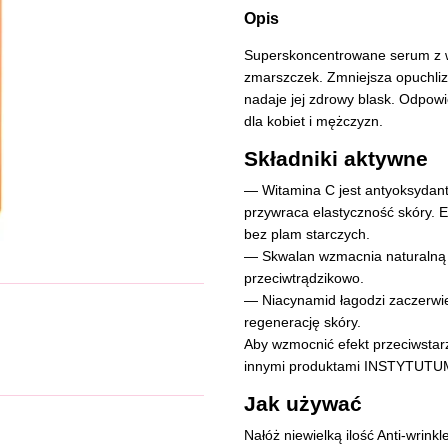
Opis
Superskoncentrowane serum z w
zmarszczek. Zmniejsza opuchlizn
nadaje jej zdrowy blask. Odpowi
dla kobiet i mężczyzn.
Składniki aktywne
— Witamina C jest antyoksydant
przywraca elastyczność skóry. E
bez plam starczych.
— Skwalan wzmacnia naturalną b
przeciwtrądzikowo.
— Niacynamid łagodzi zaczerwien
regenerację skóry.
Aby wzmocnić efekt przeciwsta
innymi produktami INSTYTUTUM,
Jak używać
Nałóż niewielką ilość Anti-wrin