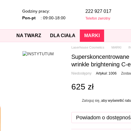
Godziny pracy:
222 927 017
Pon-pt
: 09:00-18:00
Telefon zwrotny
NA TWARZ
DLA CIAŁA
MARKI
Laserhouse Cosmetics
MARKI
I
Superskoncentrowane 
wrinkle brightening C-
Niedostępny
Artykuł: 1006
Zosta
625 zł
Zaloguj się
, aby wyświetlić ra
%
Powiadom o dostępnoś