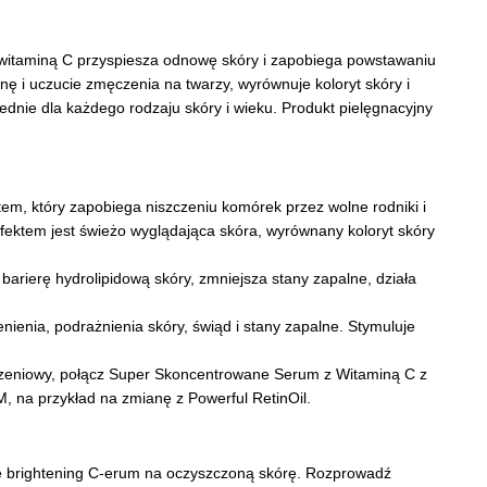
itaminą C przyspiesza odnowę skóry i zapobiega powstawaniu
ę i uczucie zmęczenia na twarzy, wyrównuje koloryt skóry i
ednie dla każdego rodzaju skóry i wieku. Produkt pielęgnacyjny
em, który zapobiega niszczeniu komórek przez wolne rodniki i
fektem jest świeżo wyglądająca skóra, wyrównany koloryt skóry
arierę hydrolipidową skóry, zmniejsza stany zapalne, działa
ienia, podrażnienia skóry, świąd i stany zapalne. Stymuluje
rzeniowy, połącz Super Skoncentrowane Serum z Witaminą C z
 na przykład na zmianę z Powerful RetinOil.
kle brightening C-erum na oczyszczoną skórę. Rozprowadź