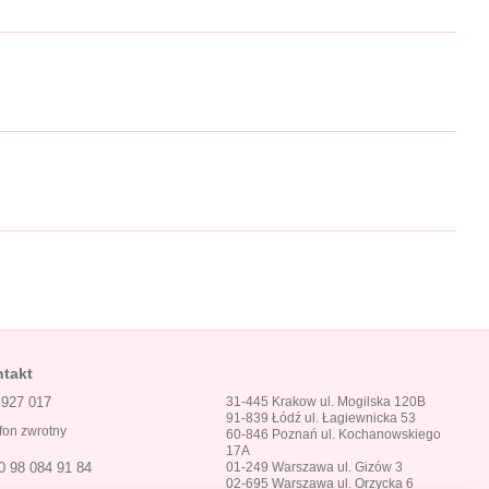
takt
 927 017
31-445 Krakow ul. Mogilska 120B
91-839 Łódź ul. Łagiewnicka 53
fon zwrotny
60-846 Poznań ul. Kochanowskiego
17A
01-249 Warszawa ul. Gizów 3
0 98 084 91 84
02-695 Warszawa ul. Orzycka 6