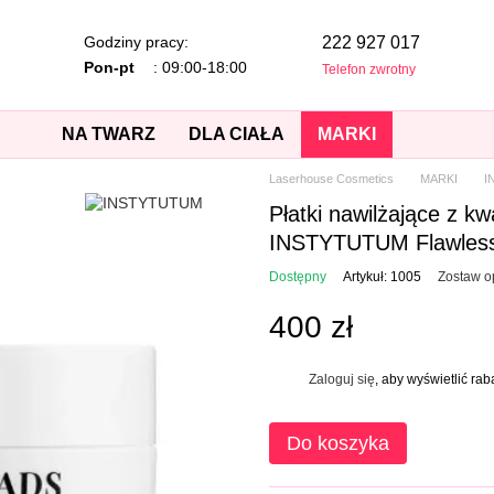
Godziny pracy:
222 927 017
Pon-pt
: 09:00-18:00
Telefon zwrotny
NA TWARZ
DLA CIAŁA
MARKI
Laserhouse Cosmetics
MARKI
I
Płatki nawilżające z kw
INSTYTUTUM Flawless
Dostępny
Artykuł: 1005
Zostaw o
400 zł
Zaloguj się
, aby wyświetlić ra
%
Do koszyka