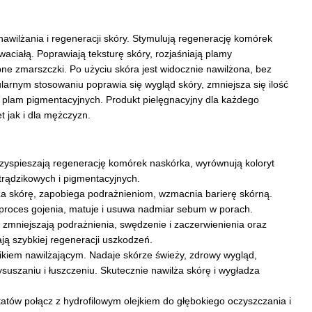
nawilżania i regeneracji skóry. Stymulują regenerację komórek
waciałą. Poprawiają teksturę skóry, rozjaśniają plamy
ne zmarszczki. Po użyciu skóra jest widocznie nawilżona, bez
ularnym stosowaniu poprawia się wygląd skóry, zmniejsza się ilość
 plam pigmentacyjnych. Produkt pielęgnacyjny dla każdego
t jak i dla mężczyzn.
zyspieszają regenerację komórek naskórka, wyrównują koloryt
otrądzikowych i pigmentacyjnych.
a skórę, zapobiega podrażnieniom, wzmacnia barierę skórną.
proces gojenia, matuje i usuwa nadmiar sebum w porach.
ki zmniejszają podrażnienia, swędzenie i zaczerwienienia oraz
ają szybkiej regeneracji uszkodzeń.
ikiem nawilżającym. Nadaje skórze świeży, zdrowy wygląd,
uszaniu i łuszczeniu. Skutecznie nawilża skórę i wygładza
tatów połącz z hydrofilowym olejkiem do głębokiego oczyszczania i