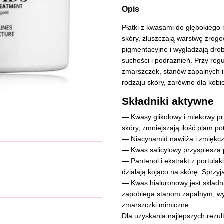
Opis
Płatki z kwasami do głębokiego 
skóry, złuszczają warstwę zrogo
pigmentacyjne i wygładzają drob
suchości i podrażnień. Przy reg
zmarszczek, stanów zapalnych i
rodzaju skóry, zarówno dla kobie
Składniki aktywne
— Kwasy glikolowy i mlekowy pr
skóry, zmniejszają ilość plam p
— Niacynamid nawilża i zmiękcz
— Kwas salicylowy przyspiesza 
— Pantenol i ekstrakt z portula
działają kojąco na skórę. Sprzyj
— Kwas hialuronowy jest składn
zapobiega stanom zapalnym, wys
zmarszczki mimiczne.
Dla uzyskania najlepszych rezul