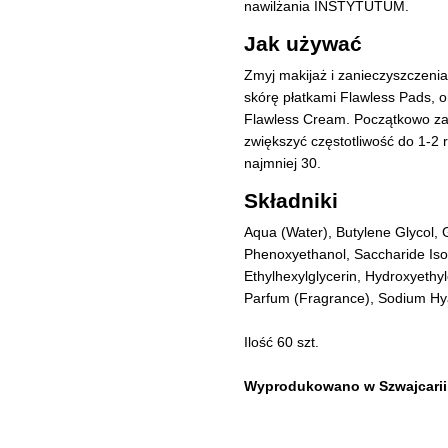
nawilżania INSTYTUTUM.
Jak używać
Zmyj makijaż i zanieczyszczenia
skórę płatkami Flawless Pads, o
Flawless Cream. Początkowo zal
zwiększyć częstotliwość do 1-2
najmniej 30.
Składniki
Aqua (Water), Butylene Glycol, G
Phenoxyethanol, Saccharide Isome
Ethylhexylglycerin, Hydroxyethy
Parfum (Fragrance), Sodium Hya
Ilość 60 szt.
Wyprodukowano w Szwajcarii