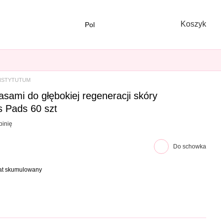
Koszyk
Pol
NSTYTUTUM
asami do głębokiej regeneracji skóry
 Pads 60 szt
pinię
Do schowka
bat skumulowany