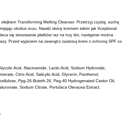
 olejkiem Transforming Melting Cleanser. Przetrzyj czystą, suchą
mijając okolice oczu. Nawilż skórę kremem takim jak Xceptional
eca się stosowanie płatków raz na trzy dni, następnie można
 razy. Przed wyjściem na zewnątrz zastosuj krem z ochroną SPF co
lycolic Acid, Niacinamide, Lactic Acid, Sodium Hydroxide,
rate, Citric Acid, Salicylic Acid, Glycerin, Panthenol,
lcellulose, Ppg-26-Buteth-26, Peg-40 Hydrogenated Castor Oil,
luronate, Sodium Citrate, Portulaca Oleracea Extract.
.