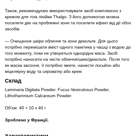
Також, рекомендуємо використовувати засіб комплексно з
кремом для тіла лінійки Thalgo. З його допомогою можна
посилити дію на проблемні зони та посилити ефект від дії обох
засобів.
— Очищення шкіри обличчя та зони декольте. Для цього
потрібно перемішати вміст одного пакетика у чашці з водою до
того моменту, поки не утвориться однорідна маса. Засіб
потрібно наносити на чисте обличчя/шию/декольте. Після того
як маска засохне, її потрібно змити, нанести лосьйон або
міцелярну воду та сироватку або крем.
Склад
Laminaria Digitata Powder, Fucus Vesiculosus Powder,
Lithothamnium Calcareum Powder.
Об'єм: 40 + 10 x 40 г
Зроблено у Франції.