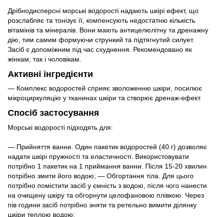
Дрібнодисперсні морські водорості надають шкірі ефект, що
розслабляє та тонізує її, компенсують недостатню кількість
вітамінів та мінералів. Вони мають антицелюлітну та дренажну
дію, тим самим формуючи стрункий та підтягнутий силует.
Засіб є допоміжним під час схуднення. Рекомендовано як
жінкам, так і чоловікам.
Активні інгредієнти
— Комплекс водоростей сприяє зволоженню шкіри, посилює
мікроциркуляцію у тканинах шкіри та створює дренаж-ефект.
Спосіб застосування
Морські водорості підходять для:
— Прийняття ванни. Один пакетик водоростей (40 г) дозволяє
надати шкірі пружності та еластичності. Використовувати
потрібно 1 пакетик на 1 приймання ванни. Після 15-20 хвилин
потрібно змити його водою; — Обгортання тіла. Для цього
потрібно помістити засіб у ємність з водою, після чого нанести
на очищену шкіру та обгорнути целофановою плівкою. Через
пів години засіб потрібно зняти та ретельно вимити ділянку
шкіри теплою водою;