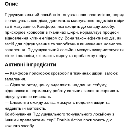
Опис
Підсушуювальний лосьйон із тонувальною властивістю, поряд
із очищувальною дією, допомагає маскуванню недоліків шкіри
та її матуванню. Камфора, яка входить до складу засобу,
прискорює кровообіг в тканинах шкіри, нормалізує процеси
відновлення клітин епідермісу. Вона також ефективно діє, як
засіб для підсушування та запобігання виникнення нових зон
запалення. Підсушувальний лосьйон можуть використовувати
жінки і чоловіки, які мають жирну та проблемну шкіру.
Активні інгредієнти
— Камфора прискорює кровообіг в тканинах шкіри, загоює
запалення.
— Сірка та оксид цинку видаляють надлишки себуму,
відновлюють нормальну роботу сальних залоз та сприяють
підсушуванню висипань.
— Елементи оксиду заліза маскують недоліки шкіри та
надають їй матовість.
Комбінування Підсушувального тонувального лосьйону з
іншими препаратами серії Double Action посилюють дію
кожного засобу.