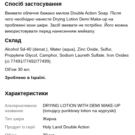
Спосіб застосування
Вмивати обличчя бажано милом Double Action Soap. Після
чого необхідно нанести Drying Lotion Demi Make-up на
проблемні зони шкіри. Засіб змивати не потрібно. Його можна
використовувати перед нанесенням мейкапу.
Склад
Alcohol Sd-40 (denat.), Water (aqua), Zinc Oxide, Sulfur,
Propylene Glycol, Camphor, Sodium Laureth Sulfate, Iron Oxides
(ci 77491/77492/77499).
Об'єм 30 мл.
Зроблено в Ізраїлі.
Характеристики
Альтернативное
DRYING LOTION WITH DEMI MAKE-UP
название
(tonujący punktowy lotion na wypryski)
Тип шкіри
Жирна
Продукт із серії
Holy Land Double Action