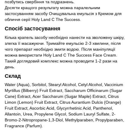
позбутись свербіння та подразнень.
Досягти кращого результату можна паралельним
застосуванням засобу Очищувальна емульсія з Кремом для
обличчя серії Holy Land C The Success.
Спосіб застосування
Кілька крапель засобу необхідно нанести на зволожену шкіру,
злегка її масажуючи. Тримайте емульсію 2-3 хвилини, після
чого препарат необхідно змити водою. Після маніпуляції
можна використати Holy Land C The Success Face Cream.
Такий доглядовий комплекс можна проводити 1-2 рази на
день.
Склад
Water (Aqua), Sorbitol, Stearyl Alcohol, Cetyl Alcohol, Vaccinium
Myrtillus (Bilberry) Fruit Extract, Saccharum Officinarum (Sugar
Cane) Extract, Acer Saccharum (Sugar Maple) Extract, Citrus
Limon (Lemon) Fruit Extract, Citrus Aurantium Dulcis (Orange)
Fruit Extract, Ascorbic Acid, Glycyrrhetinic Acid, Panthenol,
Allantoin, Urea, Propylene Glycol, Sodium Lauryl Sulfate, 2-
Bromo-2-Nitropropane-1,3-Diol, Methylparaben, Propylparaben,
Fragrance (Parfum).