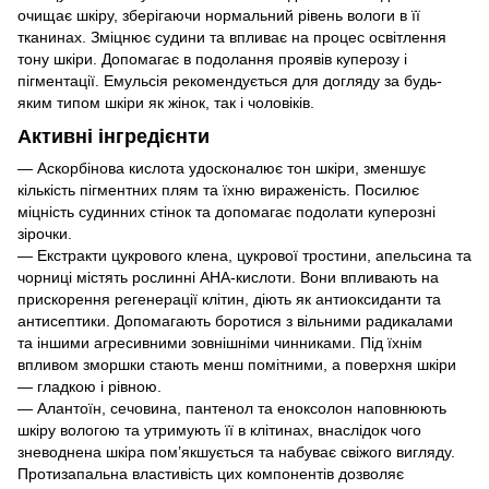
очищає шкіру, зберігаючи нормальний рівень вологи в її
тканинах. Зміцнює судини та впливає на процес освітлення
тону шкіри. Допомагає в подолання проявів куперозу і
пігментації. Емульсія рекомендується для догляду за будь-
яким типом шкіри як жінок, так і чоловіків.
Активні інгредієнти
— Аскорбінова кислота удосконалює тон шкіри, зменшує
кількість пігментних плям та їхню вираженість. Посилює
міцність судинних стінок та допомагає подолати куперозні
зірочки.
— Екстракти цукрового клена, цукрової тростини, апельсина та
чорниці містять рослинні AHA-кислоти. Вони впливають на
прискорення регенерації клітин, діють як антиоксиданти та
антисептики. Допомагають боротися з вільними радикалами
та іншими агресивними зовнішніми чинниками. Під їхнім
впливом зморшки стають менш помітними, а поверхня шкіри
— гладкою і рівною.
— Алантоїн, сечовина, пантенол та еноксолон наповнюють
шкіру вологою та утримують її в клітинах, внаслідок чого
зневоднена шкіра пом’якшується та набуває свіжого вигляду.
Протизапальна властивість цих компонентів дозволяє